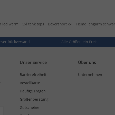
 led warm
5xl tank tops
Boxershort xxl
Hemd langarm schwa
oser Rückversand
Alle Größen ein Preis
Unser Service
Über uns
Barrierefreiheit
Unternehmen
n
Bestellkarte
Häufige Fragen
Größenberatung
Gutscheine