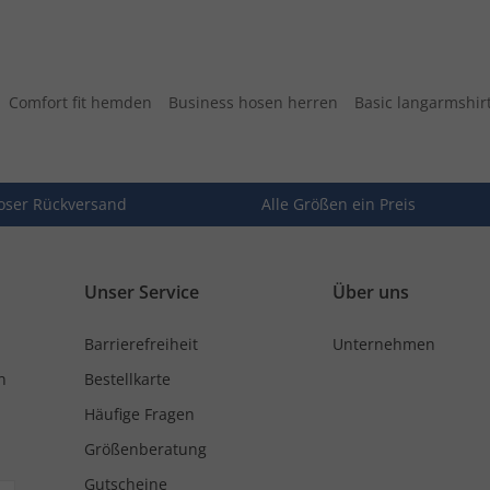
Comfort fit hemden
Business hosen herren
Basic langarmshir
oser Rückversand
Alle Größen ein Preis
Unser Service
Über uns
Barrierefreiheit
Unternehmen
n
Bestellkarte
Häufige Fragen
Größenberatung
Gutscheine