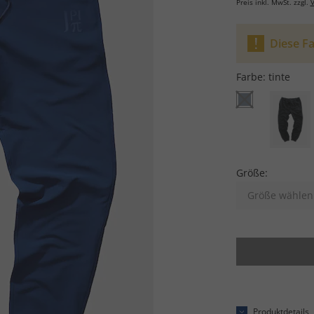
Preis inkl. MwSt. zzgl.
V
Diese Fa
Farbe:
tinte
Größe:
Größe wählen
Produktdetails