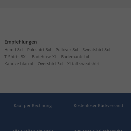
Empfehlungen
Hemd 8xl
Poloshirt 8xl
Pullover 8xl
Sweatshirt 8xl
T-Shirts 8XL
Badehose XL
Bademantel xl
Kapuze blau xl
Overshirt 3xl
Xl tall sweatshirt
Kauf per Rechnung
Kostenloser Rückversand