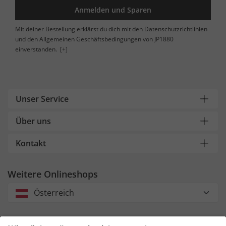
Anmelden und Sparen
Mit deiner Bestellung erklärst du dich mit den Datenschutzrichtlinien
und den Allgemeinen Geschäftsbedingungen von JP1880
einverstanden.
[+]
Unser Service
Über uns
Kontakt
Weitere Onlineshops
Österreich