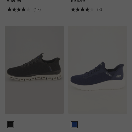
€ 69,99
€ 54,99
(17)
(8)