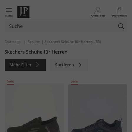
Menü
Anmelden
Warenkorb
Startseite
|
Schuhe
| Skechers Schuhe für Herren
(33)
Skechers Schuhe für Herren
Mehr Filter
Sortieren
Nachhaltig
Sale
Sale