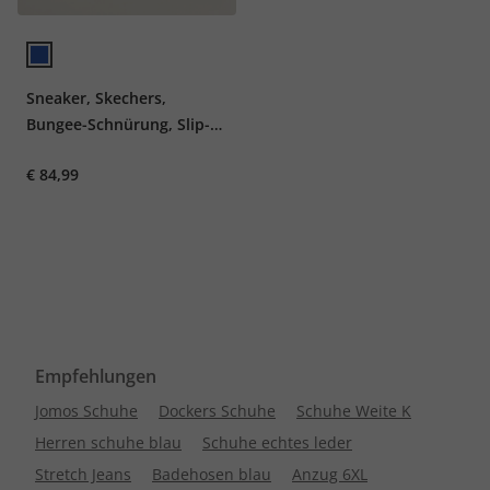
Sneaker, Skechers,
Bungee-Schnürung, Slip-
In, bis Gr. 48,5
€ 84,99
Empfehlungen
Jomos Schuhe
Dockers Schuhe
Schuhe Weite K
Herren schuhe blau
Schuhe echtes leder
Stretch Jeans
Badehosen blau
Anzug 6XL