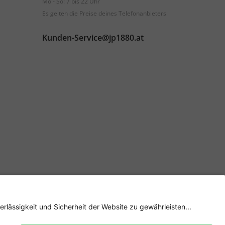
Mo - So: 7 bis 22 Uhr
Es gelten die Preise deines Telefonanbieters
Kunden-Service@jp1880.at
Sicher einkaufen mit