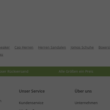
neaker
Cap Herren
Herren Sandalen
Jomos Schuhe
Boxers
au
oser Rückversand
Alle Größen ein Preis
Unser Service
Über uns
n
Kundenservice
Unternehmen