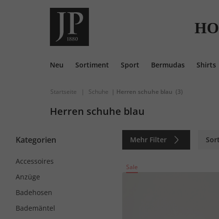
HO
Neu
Sortiment
Sport
Bermudas
Shirts
Startseite
|
Schuhe
| Herren schuhe blau
(3)
Herren schuhe blau
Kategorien
Mehr Filter
Sor
Accessoires
Sale
Anzüge
Badehosen
Bademäntel