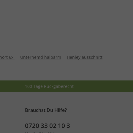
hort 6xl
Unterhemd halbarm
Henley ausschnitt
100 Tage Rückgaberecht
Brauchst Du Hilfe?
0720 33 02 10 3