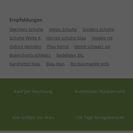
Empfehlungen
Skechers Schuhe
Jomos Schuhe
Dockers Schuhe
Schuhe Weite K
Herren schuhe blau
Hoodie rot
Oxford Hemden
Piqu hemd
Hemd schwarz xxl
Boxershorts schwarz
Badehose 3XL
Karohemd blau
Blau jean
Bio baumwolle gots
Kauf per Rechnung
Kostenloser Rückversand
Alle Größen ein Preis
100 Tage Rückgaberecht