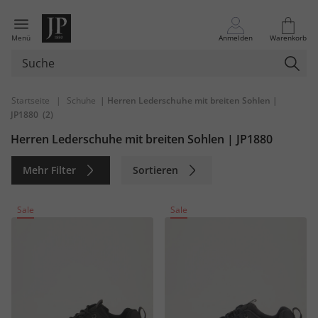
Menü
Anmelden
Warenkorb
Startseite
|
Schuhe
| Herren Lederschuhe mit breiten Sohlen |
JP1880
(2)
Herren Lederschuhe mit breiten Sohlen | JP1880
Mehr Filter
Sortieren
Nachhaltig
Sale
Sale